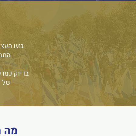
​גוש העצ
המבו
בדיוק כמו 
של י
מה ה