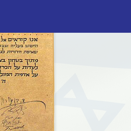
דות
ת
ל