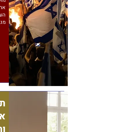
מוק
את 
העצ
מני
תכ
אי
וה