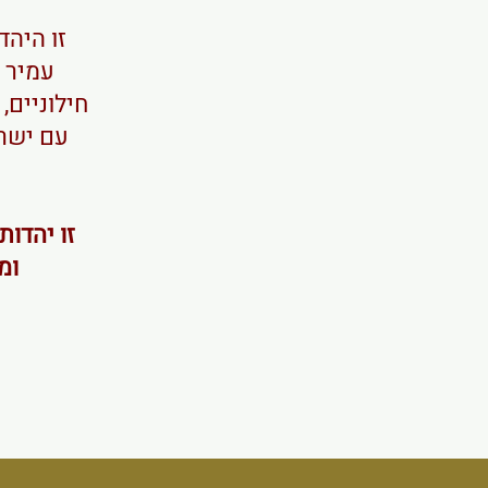
זו היהד
עמיר 
חילוניים,
עם ישרא
זו יהדו
ומ