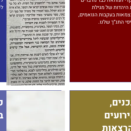
די המחאה כבר מדברים
לא
היהדות של מגילת
לק
מאות בעקבות הנואמים,
פי התנ״ך שלנו.
נים,
פ
רועים
ב
רצאות