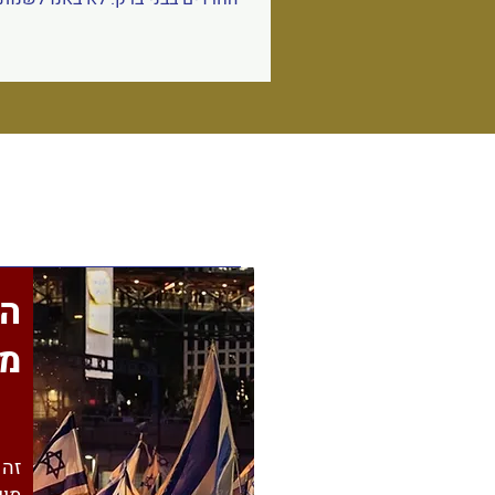
החיים של איש. באנו לשרטט קו אד
שמתחיל כהפרדה ברחוב אחד, בעיר
נשאר שם. באותו לילה אישרה ה
החוק שמרחיב את ההפרדה המ
באקדמיה גם לתארים מתקדמים, 
בכיתות הלימוד. החוק מתיר הפ
במרחבים הציבוריים של הקמפוס
הספריות, הקפיטריות ואזורים נוספי
לא התאמה נקודתית. זו תפיסת עול
החוק קוראים לזה “חופש בחירה”. 
בחיר
ה
מד
זה 