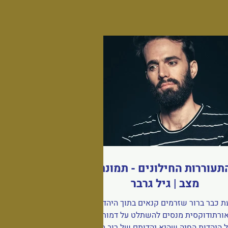
תעוררות החילונים - תמונת
מצב | גיל גרבר
ת כבר ברור שזרמים קנאים בתוך היהדות
ורתודוקסית מנסים להשתלט על דמותה
 היהדות החיה שהיא יהדותם של רוב בני