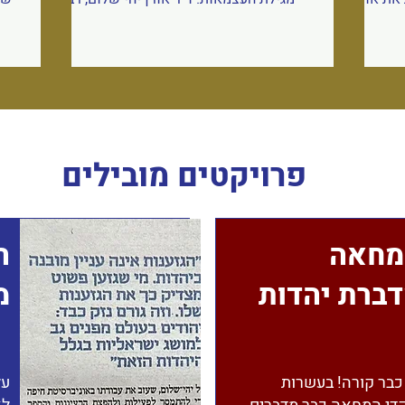
ום. כי מה
חילוני ויזם חברתי, ממייסדי יוזמת "אנחנו
ובנ
 אחת, לא
היהדות של מגילת העצמאות", מייסד עמותת
נ
כנסת את
חינוך ישראלי ומכון הגות.
לי
גדרית
הכפ
ולא רק
כו
רדה גם
מתו
ים, בהם
פרויקטים מובילים
ם. זו כבר
לאי
ם. תומכי
צ
אבל חופש
מחאה
ה
ברת יהדות
מ
כבר קורה! בעשרות
על