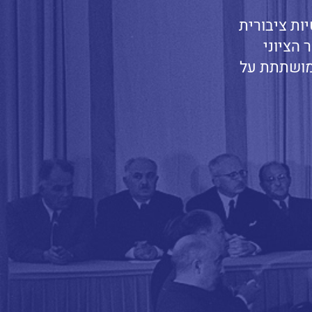
ות ציבורית
 הציוני
ושתתת על