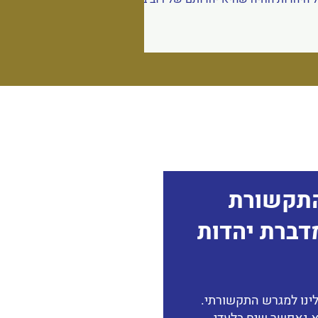
ות העם היהודי במדינת ישראל. זרמים אלה
ערכו ופעלו במשך עשרות שנים על מנת
יצב מפעל לעיצוב זהות אידיאולוגית דתית
וף לרבנים ומנהיגים עם אג'נדה פוליטית,
ונה להעלים את הישגי הציונות החילונית
ך שאיפה לקיים מדינת הלכה ובית מקדש
שלישי. הם הקימו מערכות חינוך
דיאולוגיה פוליטית דתית, בנו מכינות קדם
באיות לזהות דתית משיחית, מיקמו את
אנשיהם בעמדות המפתח במשרדי המ
תקשורת
דברת יהדות
ינו למגרש התקשורתי.