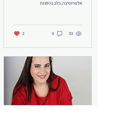
אלטרנטיבה, בלב בהפגנת
החרדים בבני ברק. לא באנו
לשנות את אורח החיים של
איש. באנו לשרטט קו אדום. כי
מה שמתחיל כהפרדה ברחוב
אחד, בעיר אחת, לא נשאר שם.
2
0
33
באותו לילה אישרה הכנסת את
החוק שמרחיב את ההפרדה
המגדרית באקדמיה גם לתארים
מתקדמים, ולא רק בכיתות
הלימוד. החוק מתיר הפרדה גם
במרחבים הציבוריים של
הקמפוסים, בהם הספריות,
הקפיטריות ואזורים נוספים. זו
כבר לא התאמה נקודתית. זו
תפיסת עולם. תומכי החוק
קוראים לזה “חופש בחירה”.
אבל חופש בחירה אמיתי קיים
כאשר...
4 במאי 2025
∙
1
min