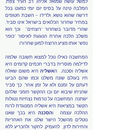
למשל עושה שמואל אליהו, רב העיר צפת, 
המלבה טינה על בסיס יום יומי כמעט בכל 
דרשה שהוא נושא, ולדידו – השבת חטופים 
במחיר שחרור הכלואים בישראל אינו סביר, 
שהרי מדובר בשחרור "רוצחים".  וכך הוא 
משלב הלכה אחרת הנוגעת לאיסור "כופר 
נפש" אותו מציע הרוצח למען שחרורו.
המחשבה כאילו נוכל למצוא תשובה שלמה 
לדילמה מוסרית בדברי חכמים קדומים היא 
אשליה וסכנה
.  
ה
אשליה
 היא משום שאלה 
חיו בעולם שונה משלנו וכמו שהם הביעו 
דעתם על זמנם ולא על זמן אחר, כך סביר 
שהניחו שיבוא יום ובו ההקשר הזמני שלהם 
ישתנה. המחשבה על נורמות נצחיות נטולות 
הקשר במציאות היא אשליה המנוגדת לרוח 
ההלכה עצמה.  ו
הסכנה
 היא בכך שאנו 
נוטלים מהשכל הישר שלנו, את האחריות 
והחירות לדון,  להעמיק, לחקור ולהכריע ללא 