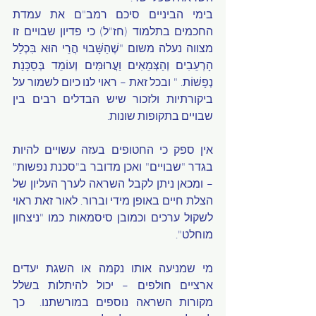
בימי הביניים סיכם רמב"ם את עמדת 
החכמים בתלמוד (חז"ל) כי פדיון שבויים זו 
מצווה נעלה משום "שֶׁהַשָּׁבוּי הֲרֵי הוּא בִּכְלַל 
הָרְעֵבִים וְהַצְּמֵאִים וַעֲרוּמִּים וְעוֹמֵד בְּסַכָּנַת 
נְפָשׁוֹת. " ובכל זאת – ראוי לנו כיום לשמור על 
ביקורתיות ולזכור שיש הבדלים רבים בין 
שבויים בתקופות שונות.  
אין ספק כי החטופים בעזה עשויים להיות 
בגדר "שבויים" ואכן מדובר ב"סכנת נפשות" 
– ומכאן ניתן לקבל השראה לערך העליון של 
הצלת חיים באופן מידי וברור. לאור זאת ראוי 
לשקול ערכים וכמובן סיסמאות כמו "ניצחון 
מוחלט".
מי שמניעה אותו נקמה או השגת יעדים 
ארציים חולפים – יכול להיתלות בשלל 
מקורות השראה נוספים במורשתנו.  כך 