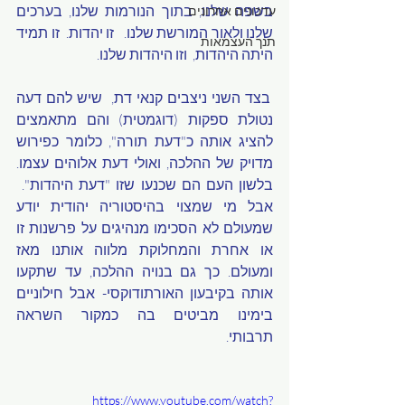
בשפה שלנו, בתוך הנורמות שלנו, בערכים 
עדכונים אחרונים
שלנו ולאור המורשת שלנו.   זו יהדות.  זו תמיד 
תנך העצמאות
היתה היהדות,  וזו היהדות שלנו.
 בצד השני ניצבים קנאי דת,  שיש להם דעה 
נטולת ספקות (דוגמטית) והם מתאמצים 
להציג אותה כ"דעת תורה", כלומר כפירוש 
מדויק של ההלכה, ואולי דעת אלוהים עצמו. 
בלשון העם הם שכנעו שזו "דעת היהדות".  
אבל מי שמצוי בהיסטוריה יהודית יודע 
שמעולם לא הסכימו מנהיגים על פרשנות זו 
או אחרת והמחלוקת מלווה אותנו מאז 
ומעולם. כך גם בנויה ההלכה, עד שתקעו 
אותה בקיבעון האורתודוקסי- אבל חילוניים 
בימינו מביטים בה כמקור השראה 
תרבותי.       
https://www.youtube.com/watch?