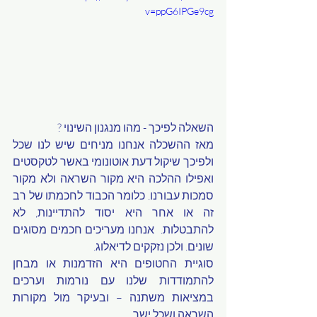
v=ppG6IPGe9cg
השאלה לפיכך - מהו מנגנון השינוי ?  
מאז ההשכלה אנחנו מניחים שיש לנו שכל 
ולפיכך שיקול דעת אוטונומי באשר לטקסטים 
ואפילו ההלכה היא מקור השראה ולא מקור 
סמכות עבורנו. כלומר הכבוד לחכמתו של רב 
זה או אחר היא יסוד להתדיינות, לא 
להתבטלות.  אנחנו מעריכים חכמים מסוגים 
שונים. ולכן נזקקים לדיאלוג.  
סוגיית החטופים היא הזדמנות או מבחן 
להתמודדות שלנו עם נורמות וערכים 
במציאות משתנה – ובעיקר מול מקורות 
השראה ושכל ישר.