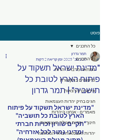
פוסט
כל התכנים
תמר גדרון
כל התכנים
20 בנוב׳ 2025
זמן קריאה 2 דקות
"מדינת ישראל תשקוד על
המחאה מדברת יהדות
פיתוח הארץ לטובת כל
פרסומים בתקשורת
תושביה" | תמר גדרון
אירועים והרצאות
חגים בחיק יהדות העצמאות
"מדינת ישראל תשקוד על פיתוח 
מאמרים - אנחנו היהדות
הארץ לטובת כל תושביה"
חינוך - יהדות מגילת העצמאות
"תקיים שוויון זכויות חברתי 
ומדיני גמור לכל אזרחיה"
יהדות העצמאות בראי המלחמה
(מתוך מגילת העצמאות)