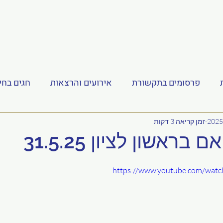
פרסומים בתקשורת
אירועים והרצאות
חגים בחי
וך - יהדות מגילת העצמאות
יהדות העצמאות בראי המלחמ
זמן קריאה 3 דקות
 בראשון לציון 31.5.25
https://www.youtube.com/wat