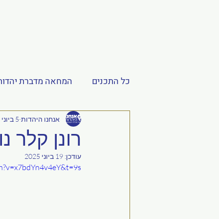
כל התכנים
המחאה מדברת יהדות
מאמרים - אנחנו היהדות
חינ
אנחנו היהדות
5 ביוני 2025
רונן קלר נואם
עודכן:
19 ביוני 2025
תנך העצמאות
ch?v=x7bdYn4v4eY&t=9s