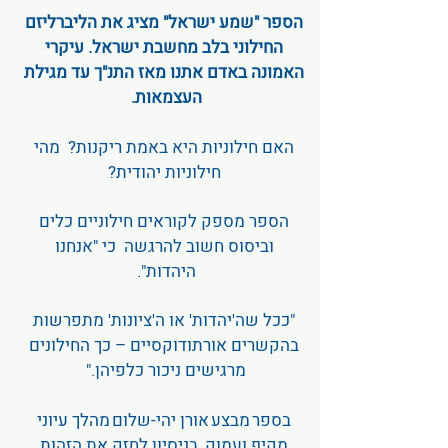
הספר "שמע ישראל" מציג את הליברליזם
החילוני בלב מחשבת ישראל. עיקרי
האמונה באדם אתנו מאז התנ"ך עד מגילת
העצמאות.
האם חילוניות היא באמת ריקנות? מהי
חילוניות יהודית?
הספר מספק לקוראים חילוניים כלים
וביסוס חשוב להרגשה כי "אנחנו
היהדות".
"ככל שה'יהדות' או ה'ציונות' מתפרשות
בהקשרים אורתודוקסיים – כך החילונים
מרגישים ניכור כלפיהן."
בספר מבצע אורן יהי-שלום מהלך עיוני
מקיף ועמוק, בניסיון לחזק את הזהות