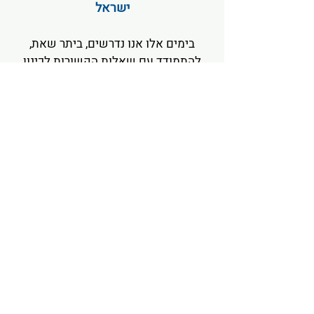
ישראל
בימים אלו אנו נדרשים, ביתר שאת,
להתמודד עם שאלות הקשורות לכינון
הזהות שלנו במקום הזה: מה זה אומר
להיות יהודים ישראלים? מהי רשת
הזיקות המתקיימת בין זרמי היהדות
השונים? והאם קיימת סתירה בין ערכים
דמוקרטיים לבין ההגות היהודית?
הספר "שמע ישראל" מציע מבט בהיר
ושיטתי בסוגיות אלה, ומעלה תרומה
חשובה בחיזוק הגות
חילונית-יהודית-הומניסטית.
יהי-שלום, בעל תואר ד"ר בפילוסופיה של
החינוך ומוסמך כרב חילוני, מוביל פעילות
חברתית-ציבורית, מייסד עמותת "חינוך