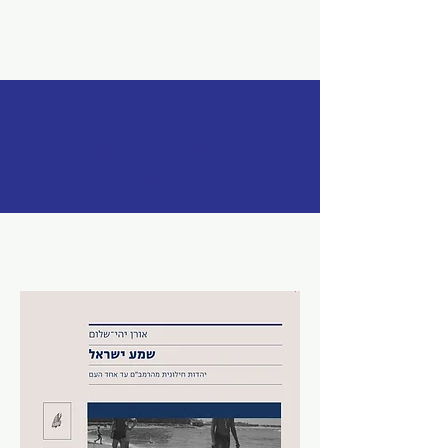
שמע ישראל
יהדות חילונית מהרמב"ם עד אחד
העם