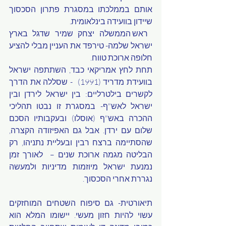
אותם בממלכתו במסגרת פתרון הסכסוך 
שיידון בוועידה בינלאומית.   
 ראש הממשלה יצחק שמיר שדגל בארץ 
ישראל שלמה- טירפד את העניין מבלי להציע 
חלופה ארוכת טווח. 
תחת לחץ אמריקאי כבד, השתתפה ישראל 
בוועידת מדריד (1991)  - שסללה את הדרך 
לקשרים בילטרליים: בין ישראל לירדן ובין 
ישראל לאש"ף- במסגרת זו נבטו תהליכי 
ההכרה באש"ף (אוסלו) ובעקבותיו הסכם 
שלום עם ירדן. אבל גם האפיזודה הקצרה, 
שהסתיימה ברצח רבין ובעליית נתניהו, רק 
הבליטה מגמה ארוכת שנים –  לאורך זמן 
נמנעת ישראל מיוזמות מדיניות ולמעשה 
נגררת אחרי הסכסוך. 
תיאורטית- גם סיפוח השטחים המוחזקים 
עשוי להיות חזון מעשי. יישומו המלא הוא 