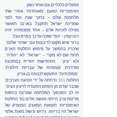
מפעלים כלכליים וגם אוחזי נשק. 
האימפריות הפעם "מאוחדות" אחרי שתי 
מלחמות עולם – בתוך שנה (עוד לפני 
שמדינת ישראל תתקבל באו"ם) תאושר 
מגילה לזכויות אדם – אחד ממנסחיה יהיה 
רנה קסין – יהודי שזכה על כך בפרס נובל. 
ברור שיש מקום לריבונות עם "שוחר שלום", 
שיכריז בהמשך על מימוש החלטת האו"ם 
תחת שם לא מקרי – "ישראל". לא "יהודה", 
ולא "ציון".  התחדשות יהודית במתכונת 
מודרנית, קוממיות של עבריות חילונית: 
"ממלכתיות" התעקש לכנותה בן גוריון.  
החלטה 181 נדחתה על ידי הנהגת הערבים, 
שכבר קודם מן הסתם התנגדה לרעיון הציוני. 
זה לב הסכסוך. המלחמה שפרצה בחסות 
מדינות ערב הייתה מעשה אלים נגד החלטת 
האימפריות. תוצאות המאבק המוצדק של 
ישראל היו בריחה, גירוש ונישול מאות אלפי 