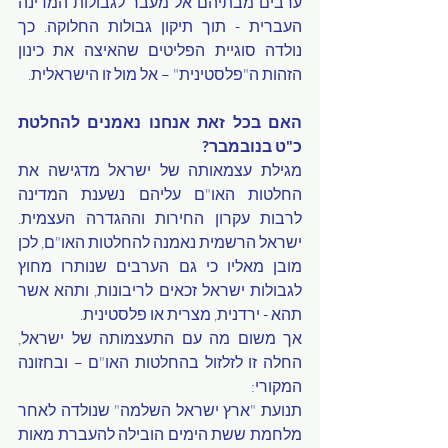
ערבים מבתיהם אל מעבר לגבולות המדינה 
העברית - תוך תיקון גבולות החלוקה. כך 
נולדה סוגיית הפליטים שהאיצה את כינון 
הזהות ה"פלסטינית" – אל מול זו הישראלית. 
האם בכל זאת אנחנו נאמנים להחלטת 
כ"ט בנובמבר? 
מגילת עצמאותה של ישראל מדגישה את 
החלטות האו"ם עליהם נשענת המדינה 
לרבות עקרון החירות וההגדרה העצמית. 
ישראל הרשמית נאמנה להחלטות האו"ם, לכן 
מובן מאליו כי גם הערבים שנותרו מחוץ 
לגבולות ישראל זכאים לריבונות, ותהא אשר 
תהא - ירדנית, מצרית או פלסטינית. 
אך משום מה עם התעצמותה של ישראל, 
החלה זו לזלזול בהחלטות האו"ם – ובחזונה 
המקורי: 
תנועת "ארץ ישראל השלמה" שנולדה לאחר 
מלחמת ששת הימים הובילה להעברת מאות 