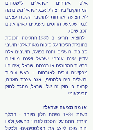
אלפי אזרחים ישראלים ל"שטחים 
המוחזקים" בידי צה"ל. אבל ישראל משום מה 
לא הציעה אזרחות לתושבי השטח עצמם 
(כמו שלמשל הרוסים מעניקים לאוקראינים 
הכבושים). 
 להוציא חריג: ב 1980 החליטה הכנסת 
בהובלת הליכוד על סיפוח מאות אלפי תושבי 
סביבת ירושלים. והנה בפועל, תושבים אלה 
עדיין אינם אזרחי ישראל ואינם מיוצגים 
ברשות המקומית או בכנסת ישראל (אילו היו 
מבקשים וזוכים לאזרחות – ראש עיריית 
ירושלים היה פלסטיני). אגב עצרת האו"ם,  
קבעה כי חוק זה של ישראל, מנוגד לחוק 
הבינלאומי.
 אז מה מציעה ישראל? 
בשנת 1984 נפתח חלון מיוחד - המלך 
הירדני חתם על "הסכם לונדון" בחשאי, ולפיו 
יהיה מוכן לייצג את הפלסטינאים- ולכלול 