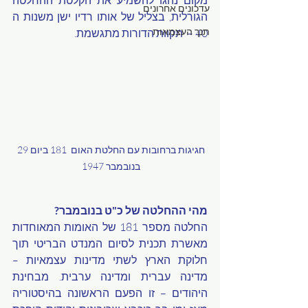
מקום נהגו להשמיע את הקלטת ההחלטה 
עדכונים אחרונים
הגורלית, בצליל של אותו רדיו ישן משנות ה 
תנך העצמאות
40 –  תקוות הדורות מתגשמת. 
חגיגות ברחובות עם החלטת האום  181 ביום 29 
בנובמבר 1947 
מהי ההחלטה של כ"ט בנובמבר? 
החלטה מספר 181 של האומות המאוחדות 
מאשרת תכנית לסיום המנדט הבריטי תוך 
חלוקת הארץ לשתי מדינות עצמאיות – 
מדינה עברית ומדינה ערבית. מבחינת 
היהודים – זו הפעם הראשונה בהיסטוריה 