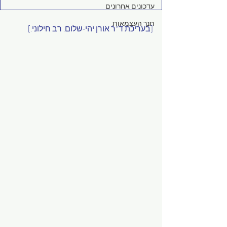
עדכונים אחרונים
תנך העצמאות
[בעריכת ד"ר אורן יהי-שלום. רב חילוני.]     