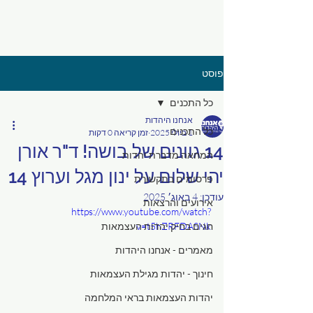
פוסט
כל התכנים
אנחנו היהדות
כל התכנים
1 ביולי 2025
זמן קריאה 0 דקות
14 גוונים של בושה! ד"ר אורן
המחאה מדברת יהדות
יהי שלום על ינון מגל וערוץ 14
פרסומים בתקשורת
עודכן:
4 באוג׳ 2025
אירועים והרצאות
https://www.youtube.com/watch?
v=t5hZRFDASNk
חגים בחיק יהדות העצמאות
מאמרים - אנחנו היהדות
חינוך - יהדות מגילת העצמאות
יהדות העצמאות בראי המלחמה