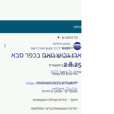
פוסט
כל התכנים
אנחנו היהדות
כל התכנים
4 באוג׳ 2025
זמן קריאה 3 דקות
ארז גביש נואם בכפר סבא
המחאה מדברת יהדות
2.8.25
פרסומים בתקשורת
עודכן:
26 באוג׳ 2025
אירועים והרצאות
חגים בחיק יהדות העצמאות
https://www.youtube.com/watch?
v=Npno_S1u1Js
מאמרים - אנחנו היהדות
חינוך - יהדות מגילת העצמאות
יהדות העצמאות בראי המלחמה