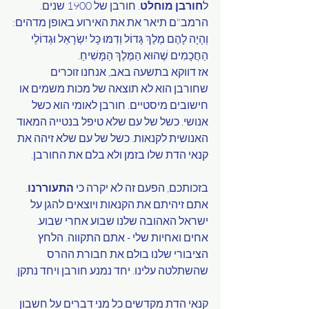
ל
חורבן מוחלט
. חורבן של 1900 שנים.  
הרמב"ם תיאר את את האירוע באופן מדהים:
וְהָיָה לָהֶם מֶלֶךְ גָּדוֹל וְדִמּוּ כָּל יִשְׂרָאֵל וּגְדוֹלֵי 
הַחֲכָמִים שֶׁהוּא הַמֶּלֶךְ הַמָּשִׁיחַ.
אז דווקא בתשעה באב, אנחנו זוכרים 
שחורבן הוא לא תוצאה של מכות משמים או 
חישובים מיסטיים. חורבן לאומי הוא כשל 
אנושי. כשל של עם שלא טיפל בנטייה המאוד 
האנושית לקנאות. כשל של עם שלא זיהה את 
קנאי הדת שלו בזמן ולא בלם את החורבן.
בזכותכם, הפעם זה לא יקרה כי 
התעוררנו
. 
אתם זיהיתם את הקנאות ויוצאים להגן על 
ישראל האהובה שלנו שבוע אחרי שבוע. 
אחים ואחיות שלי - אתם התקווה. הלחץ 
הציבורי שלנו בולם את חבורת ההרס 
שהשתלטה עלינו. יחד נמנע חורבן ויחד נתקן.
קנאי הדת מקדשים כל מני דברים על חשבון 