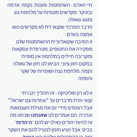
חיי האדם - השתמטות, גזענות, נקמה, אדמה 
ובעיקר, מקדשים פנטזיות על מלחמת גוג 
ומגוג וגאולה. 
הדבר המרכזי שקנאי דת לא מקדשים הוא 
אמונה באדם.
זו הסיבה שקואליציית ההשתמטות שלנו 
מפקירה את החטופים, מטרפדת עסקאות 
ומקריבה חיילים במלחמה אין סופית!  
במקום חזון ציוני, הביאו לנו חזון של גאולה, 
נקמה, מלחמת נצח ושופרות של שקר 
והסתה.
זו לא רק פוליטיקה - זה תהליך חברתי: 
קנאי הדת מדברים על ״אחדות עם ישראל״ 
אבל רומסים מידי יום את מגילת העצמאות 
וערכיה. הם אומרים לנו 
שאנחנו
 שכחנו מה 
זה להיות יהודים כאילו יש להם "
היהדות
" 
בכיס, אבל הגיע הזמן לנטרל להם את השקר 
הזה, כי ההתנהלות שלהם היא 
בושה 