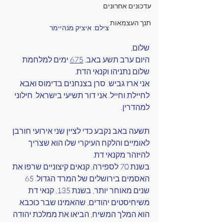
עדכונים אחרונים
תנך העצמאות
צילם: איציק מנהיימר
שלום,
היום ערב תשע באב. 
675
 ימים למלחמת 
שלום נתניהו וקנאי הדת.
אני ארז גביש. סרן בצנחנים בדימוס ואבא 
לחיילת וחייל. אני דור תשיעי בישראל. חילוני 
למהדרין.
תשעה באב נקבע כדי לציין שני אירועי חורבן 
לאומיים והלקח העיקרי שלו הוא שצריך 
להיזהר מקנאי דת.
בשנת 70 לספירה, קנאים קיצוניים שרפו את 
האסמים בירושלים של המרד הגדול. 65 
שנים מאוחר יותר, בשנת 135, קנאי דת 
משיחיסטים יהודים, שהאמינו שבר כוכבא 
הוא המלך המשיח, הביאו את ממלכת יהודה 