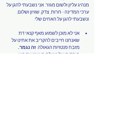
מנהיג עליון ולשום מגזר. אני נשבעתי להגן על 
ערכי המדינה - חרות, צדק, שוויון ושלום, 
ונשבעתי להגן על האחים שלי. 
אני לא מוכן לשמוע מאף קנאי דת 
שאנחנו חייבים להקריב את אחינו על 
מזבח פנטזיות הגאולה. 
זה נגמר.
היהדות של מגילת העצמאות היא 
יהדות שמקדשת את חיי האדם, ואת 
הערבות ההדדית.
"כל ישראל ערבים זה לזה" מחייב גם 
את החרדים, דרעי, גולדקנופף וגפני, אני 
דורש שלא תעמדו מנגד ותתגיסו. אני 
דורש שתיתעקשו על חיי החטופים, 
כי 
זה מה שיהודים עושים
.
אז תרימו את הדגלים גבוה גבוה ואני ארים 
את ספר תנ"ך - כדי לומר לכל מי שלא הבין - 
ישראל לא תהיה איראן
.
 ישראל לא תצעד 