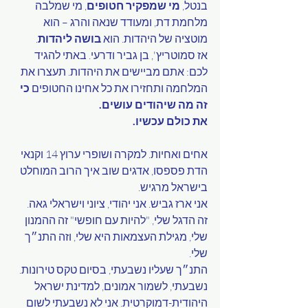
בנטל, 
מי שמפקיר חטופים
, מי שמלבה 
מלחמת דת, ומעודד שנאה והרג – הוא 
מוטציה של היהדות. הוא 
בושה ליהדות
.
אז סמוטריץ', בן גביר ודרעי. באתי להגיד 
לכם: אתם מביישים את היהדות. תעצרו את 
המלחמה ותחזירו את כל אחינו החטופים 
כי 
זה מה שיהודים עושים.
את כולם עכשיו. 
אחים ואחיות. למקרה ושופרי ערוץ 14 וקנאי 
הדת פספסו, אדגים שוב איך הרוב המוחלט 
בישראל מרגיש. 
אני ארז גביש. אני יהודי, ציוני וישראלי גאה.
זה הדגל שלי, "להיות עם חופשי" זה ההמנון 
שלי, מגילת העצמאות היא שלי, וזה התנ״ך 
שלי. 
התנ״ך שעליו נשבעתי, בסיום טקס טירונות. 
נשבעתי, לשמור אמונים, למדינת ישראל 
היהודית-דמוקרטית. אני לא נשבעתי לשום 